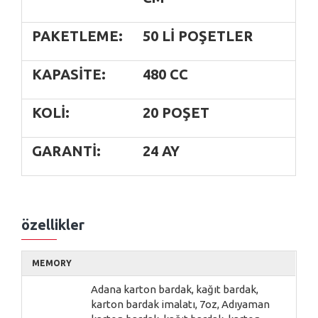
PAKETLEME:
50 LI POŞETLER
KAPASITE:
480 CC
KOLI:
20 POŞET
GARANTI:
24 AY
özellikler
MEMORY
Adana karton bardak, kağıt bardak,
karton bardak imalatı, 7oz, Adıyaman