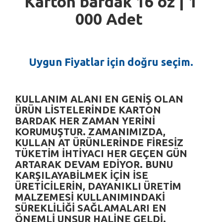
Karton bardak
16 oz | 1
000 Adet
Uygun Fiyatlar için doğru seçim.
KULLANIM ALANI EN GENIŞ OLAN
ÜRÜN LISTELERINDE
KARTON
BARDAK
HER ZAMAN YERINI
KORUMUŞTUR. ZAMANIMIZDA,
KULLAN AT ÜRÜNLERINDE
FIRESIZ
TÜKETIM IHTIYACI HER GEÇEN GÜN
ARTARAK DEVAM EDIYOR. BUNU
KARŞILAYABILMEK IÇIN ISE
ÜRETICILERIN, DAYANIKLI ÜRETIM
MALZEMESI KULLANIMINDAKI
SÜREKLILIĞI SAĞLAMALARI EN
ÖNEMLI UNSUR HALINE GELDI.