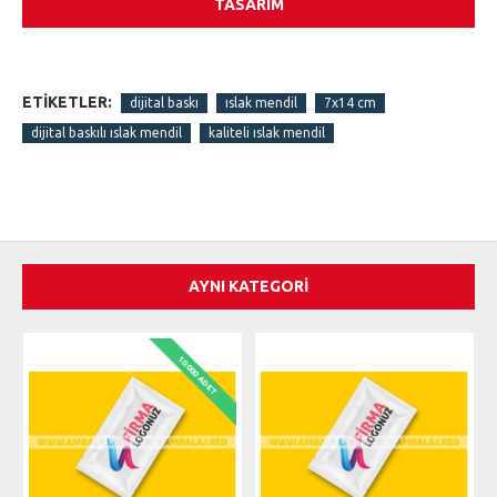
TASARIM
ETIKETLER:
dijital baskı
ıslak mendil
7x14 cm
dijital baskılı ıslak mendil
kaliteli ıslak mendil
AYNI KATEGORI
10.000 ADET