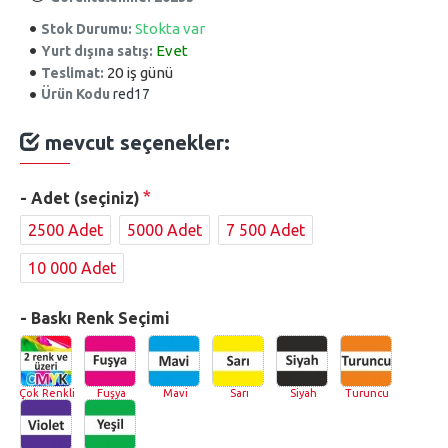
Stokta var
Stok Durumu:
Evet
Yurt dışına satış:
20 iş günü
Teslimat:
Ürün Kodu
red17
mevcut seçenekler:
- Adet (seçiniz)
2500 Adet
5000 Adet
7 500 Adet
10 000 Adet
- Baskı Renk Seçimi
Çok Renkli
Fuşya
Mavi
Sarı
Siyah
Turuncu