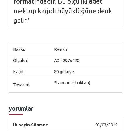
formatındadır. Bu ölçü iki adet
mektup kağıdı büyüklüğüne denk
gelir."
Baskı:
Renkli
Ölçüler:
A3 - 297x420
Kağıt:
80 gr kuşe
Standart (stoktan)
Tasarım:
yorumlar
Hüseyin Sönmez
03/03/2019