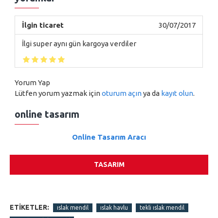
İlgin ticaret
30/07/2017
İlgi super aynı gün kargoya verdiler
Yorum Yap
Lütfen yorum yazmak için
oturum açın
ya da
kayıt olun
.
online tasarım
Online Tasarım Aracı
TASARIM
ETIKETLER:
ıslak mendil
ıslak havlu
tekli ıslak mendil