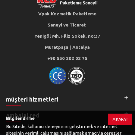
Vpak Kozmetik Paketleme
Sanayi ve Ticaret
Yenigöl Mh. Filiz Sokak. no:37
Muratpaşa | Antalya
+90 530 202 02 75
müşteri hizmetleri
ambalaj.red
Bilgilendirme
KAPAT
Bu Sitede, kullanıcı deneyimini geliştirmek ve internet
sitesinin verimli çalışmasını sağlamak amacıyla çerezler