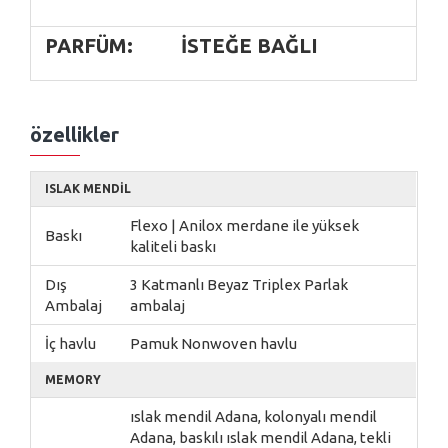
PARFÜM:
ISTEĞE BAĞLI
özellikler
ISLAK MENDIL
Flexo | Anilox merdane ile yüksek
Baskı
kaliteli baskı
Dış
3 Katmanlı Beyaz Triplex Parlak
Ambalaj
ambalaj
İç havlu
Pamuk Nonwoven havlu
MEMORY
ıslak mendil Adana, kolonyalı mendil
Adana, baskılı ıslak mendil Adana, tekli