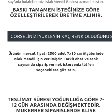
sayfada bulabilirsiniz. Islak Mendil Baskısı uzmanlık ister.
BASKI TAMAMEN ISTEĞINIZE GÖRE
ÖZELLEŞTIRILEREK
ÜRETIME ALINIR.
GÖRSELINIZI YÜKLEYIN KAÇ RENK OLDUĞUNU 
Ürünün mevcut fiyatı 2500 adet 7x10 cm ölçülerinde
ıslak mendil için verilmiştir. Farklı ebat ve renk
sayısında sipariş vermek isterseniz lütfen
seçeneklere göz atın.
TESLIMAT SÜRESI YOĞUNLUĞA GÖRE 7-
12 GÜN ARASINDA DEĞIŞMEKTEDIR.
MÜKERRER SIPARIŞLERDE KLIŞE