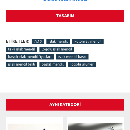
TASARIM
ETIKETLER:
7x10
ıslak mendil
kolonyalı mendil
tekli ıslak mendil
logolu ıslak mendil
baskılı ıslak mendil fiyatları
ıslak mendil baskı
ıslak mendil tekli
baskılı mendil
logolu ürünler
AYNI KATEGORI