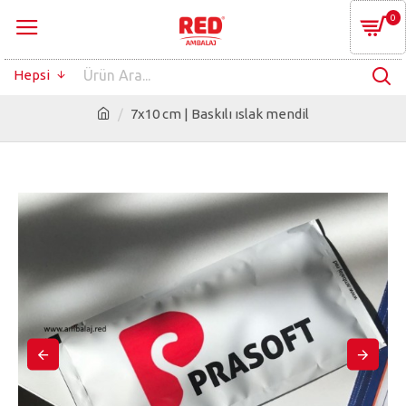
0
Hepsi
7x10 cm | Baskılı ıslak mendil