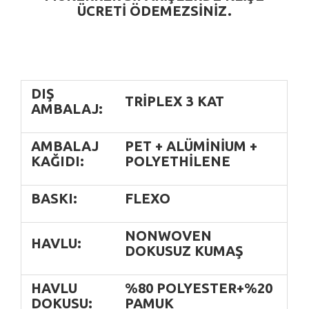
ÜCRETI ÖDEMEZSINIZ.
DIŞ
TRIPLEX 3 KAT
AMBALAJ:
AMBALAJ
PET + ALÜMINIUM +
KAĞIDI:
POLYETHILENE
BASKI:
FLEXO
NONWOVEN
HAVLU:
DOKUSUZ KUMAŞ
HAVLU
%80 POLYESTER+%20
DOKUSU:
PAMUK