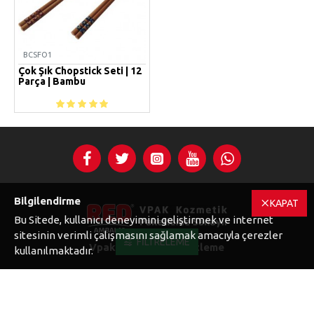
BCSFO1
Çok Şık Chopstick Seti | 12
Parça | Bambu
Bilgilendirme
KAPAT
Bu Sitede, kullanıcı deneyimini geliştirmek ve internet
sitesinin verimli çalışmasını sağlamak amacıyla çerezler
FILTRELEME
Vpak Kozmetik Paketleme
kullanılmaktadır.
Sanayi ve Ticaret
Yenigöl Mh. Filiz Sokak. no:37