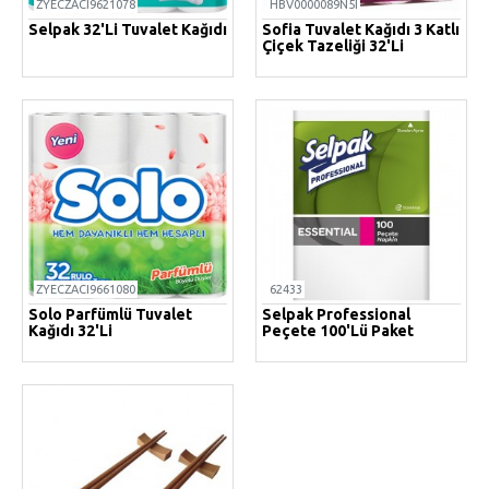
ZYECZACI9621078
HBV0000089N5I
Selpak 32'li Tuvalet Kağıdı
Sofia Tuvalet Kağıdı 3 Katlı
Çiçek Tazeliği 32'li
ZYECZACI9661080
62433
Solo Parfümlü Tuvalet
Selpak Professional
Kağıdı 32'li
Peçete 100'lü Paket