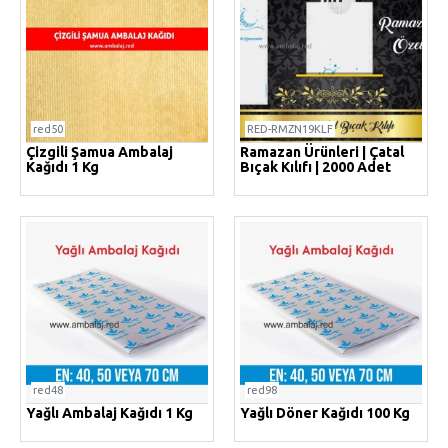
red50
RED-RMZN19KLF
Çizgili Şamua Ambalaj
Ramazan Ürünleri | Çatal
Kağıdı 1 Kg
Bıçak Kılıfı | 2000 Adet
red48
red98
Yağlı Ambalaj Kağıdı 1 Kg
Yağlı Döner Kağıdı 100 Kg