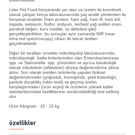
üretilmektedir.
Lider Pet Food bünyesinde yer alan ve üretim ile koordineli
olarak çalışan kimya laboratuvarında yaş analiz yöntemleri ile
kimyasal analizler (ham protein, ham yağ, ham lif, ham kül,
nişasta, kalsiyum, fosfor, sodyum, serbest yağ asitleri oranı,
peroksit değeri, kuru madde, su aktivitesi gibi)
gerçekleştirilirken, bu sonuçlar aynı zamanda NIR (near
infra-red spectroscopy) cihazı ile tekrar testten
geçirilmektedir.
Diğer bir taraftan örnekler mikrobiyoloji laboratuvarında,
mikrobiyolojik kalite kriterlerinden olan Enterobactericeae
spp. ve Salmonella spp. yönünden ve ayrıca toksikolojik
olarak mikotoksin (aflatoksin) düzeyi değerlendirme altına
alınır. Son olarak üretilen ürünlerde yapılan fiziksel
değerlendirmeler (yoğunluk, homojenite, şekil bütünlüğü,
particle durability index testi) ve geçmiş üretim
karşılaştırmaları (ürün arşivi) ile ürünlerin yüksek kalite
standartlarındaki özelliklerinin sürdürülebilirliği test edilmiş
olur.
Ürün Kilogram 10 - 15 kg
özellikler