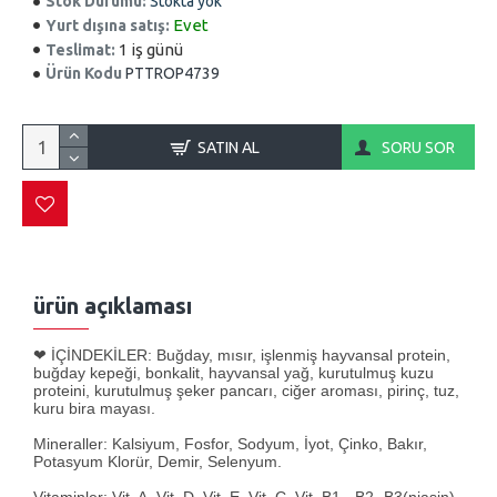
Stok Durumu:
Stokta yok
Evet
Yurt dışına satış:
1 iş günü
Teslimat:
Ürün Kodu
PTTROP4739
SATIN AL
SORU SOR
ürün açıklaması
❤ İÇİNDEKİLER: Buğday, mısır, işlenmiş hayvansal protein,
buğday kepeği, bonkalit, hayvansal yağ, kurutulmuş kuzu
proteini, kurutulmuş şeker pancarı, ciğer aroması, pirinç, tuz,
kuru bira mayası.
Mineraller: Kalsiyum, Fosfor, Sodyum, İyot, Çinko, Bakır,
Potasyum Klorür, Demir, Selenyum.