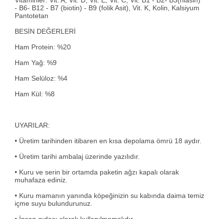
Vitaminler: Vit. A, Vit. D, Vit. E, Vit. C, Vit. B1 - B2- B3(niasin)
- B6- B12 - B7 (biotin) - B9 (folik Asit), Vit. K, Kolin, Kalsiyum
Pantotetan
BESİN DEĞERLERİ
Ham Protein: %20
Ham Yağ: %9
Ham Selüloz: %4
Ham Kül: %8
UYARILAR:
• Üretim tarihinden itibaren en kısa depolama ömrü 18 aydır.
• Üretim tarihi ambalaj üzerinde yazılıdır.
• Kuru ve serin bir ortamda paketin ağzı kapalı olarak
muhafaza ediniz.
• Kuru mamanın yanında köpeğinizin su kabında daima temiz
içme suyu bulundurunuz.