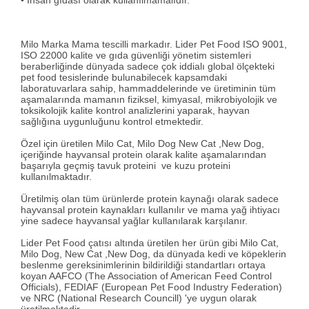
• İnsan gıdası olarak kullanılmamalıdır.
Milo Marka Mama tescilli markadır. Lider Pet Food ISO 9001,
ISO 22000 kalite ve gıda güvenliği yönetim sistemleri
beraberliğinde dünyada sadece çok iddialı global ölçekteki
pet food tesislerinde bulunabilecek kapsamdaki
laboratuvarlara sahip, hammaddelerinde ve üretiminin tüm
aşamalarında mamanın fiziksel, kimyasal, mikrobiyolojik ve
toksikolojik kalite kontrol analizlerini yaparak, hayvan
sağlığına uygunluğunu kontrol etmektedir.
Özel için üretilen Milo Cat, Milo Dog New Cat ,New Dog,
içeriğinde hayvansal protein olarak kalite aşamalarından
başarıyla geçmiş tavuk proteini ve kuzu proteini
kullanılmaktadır.
Üretilmiş olan tüm ürünlerde protein kaynağı olarak sadece
hayvansal protein kaynakları kullanılır ve mama yağ ihtiyacı
yine sadece hayvansal yağlar kullanılarak karşılanır.
Lider Pet Food çatısı altında üretilen her ürün gibi Milo Cat,
Milo Dog, New Cat ,New Dog, da dünyada kedi ve köpeklerin
beslenme gereksinimlerinin bildirildiği standartları ortaya
koyan AAFCO (The Association of American Feed Control
Officials), FEDIAF (European Pet Food Industry Federation)
ve NRC (National Research Councill) 'ye uygun olarak