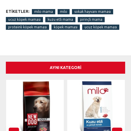
ETIKETLER:
milo mama
milo
sokak hayvanı maması
ucuz köpek maması
kuzu etli mama
pirinçli mama
proteinli köpek maması
köpek maması
ucuz köpek maması
AYNI KATEGORI