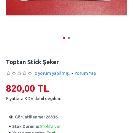
Toptan Stick Şeker
0 yorum yapılmış.
-
Yorum Yap
820,00 TL
Fiyatlara KDV dahil değildir.
Görüntülenme: 26336
Stokta var
Stok Durumu:
Evet
Yurt dışına satış: