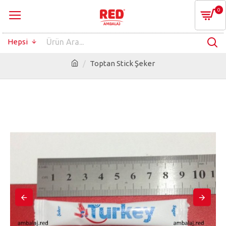
0
Hepsi
Toptan Stick Şeker