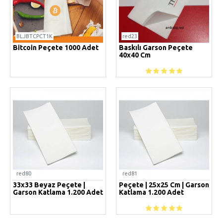
BLJBTCPCT1K
red23
Bitcoin Peçete 1000 Adet
Baskılı Garson Peçete
40x40 Cm
red80
red81
33x33 Beyaz Peçete |
Peçete | 25x25 Cm | Garson
Garson Katlama 1.200 Adet
Katlama 1.200 Adet