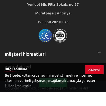
Yenigöl Mh. Filiz Sokak. no:37
Muratpaşa | Antalya
+90 530 202 02 75
müşteri hizmetleri
ambalaj.red
Bilgilendirme
KAPAT
Bu Sitede, kullanıcı deneyimini geliştirmek ve internet
sitesinin verimli çalışmasını sağlamak amacıyla çerezler
FILTRELEME
kullanılmaktadır.
Copyright © 2017-2036 | Ambalaj.red | Tüm hakları saklıdır
Webservices