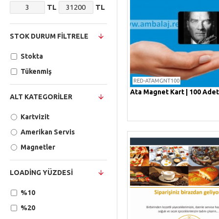
TL
TL
STOK DURUM FILTRELE
Stokta
Tükenmiş
RED-ATAMGNT100
Ata Magnet Kart | 100 Adet
ALT KATEGORILER
Kartvizit
Amerikan Servis
Magnetler
LOADING YÜZDESI
%10
%20