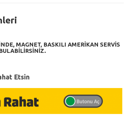
nleri
INDE,
MAGNET
,
BASKILI AMERIKAN SERVIS
BULABILIRSINIZ.
hat Etsin