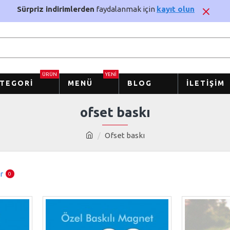
Sürpriz indirimlerden
faydalanmak için
kayıt olun
ÜRÜN
YENI
TEGORI
MENÜ
BLOG
İLETIŞIM
ofset baskı
Ofset baskı
r
0