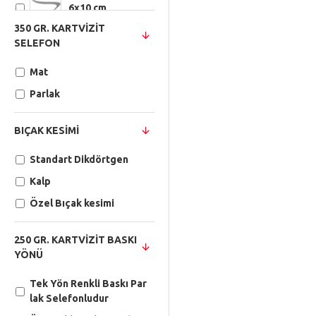
6x10 cm
350 GR. KARTVIZIT
SELEFON
7x8 cm
Mat
7x10 cm
Parlak
8x8 cm
BIÇAK KESIMI
Standart Dikdörtgen
8x10 cm
Kalp
9x9 cm
Özel Bıçak kesimi
250 GR. KARTVIZIT BASKI
9x10 cm
YÖNÜ
10x10 cm
Tek Yön Renkli Baskı Par
lak Selefonludur