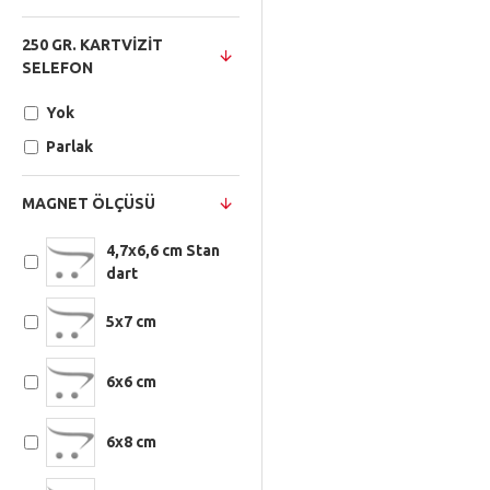
250 GR. KARTVIZIT
SELEFON
Yok
Parlak
MAGNET ÖLÇÜSÜ
4,7x6,6 cm Stan
dart
5x7 cm
6x6 cm
6x8 cm