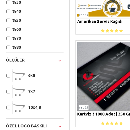
%30
%40
red53
%50
Amerikan Servis Kağıdı
%60
%70
%80
%90
ÖLÇÜLER
6x8
7x7
10x4,8
red55
Kartvizit 1000 Adet | 350 Gr
ÖZEL LOGO BASKILI