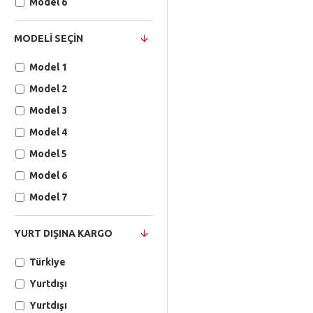
Model 6
MODELI SEÇIN
Model 1
Model 2
Model 3
Model 4
Model 5
Model 6
Model 7
YURT DIŞINA KARGO
Türkiye
Yurtdışı
Yurtdışı