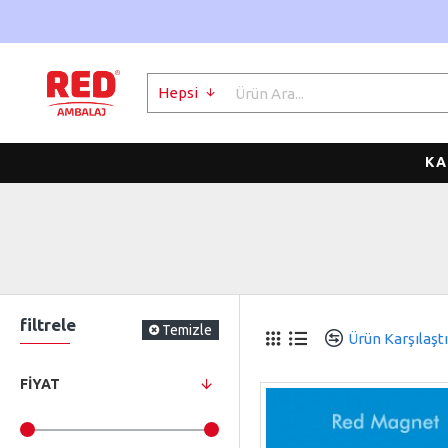
Hepsi
KA
filtrele
Temizle
Ürün Karşılaştı
FIYAT