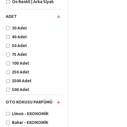
Ön Renkli | Arka Siyah
ADET
30 Adet
40 Adet
50 Adet
75 Adet
100 Adet
250 Adet
2500 Adet
500 Adet
5000 Adet
OTO KOKUSU PARFÜMÜ
1.000 Adet
Limon - EKONOMİK
10 000 Adet
Bahar - EKONOMİK