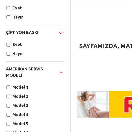
Evet
Hayır
ÇIFT YÖN BASKI
Evet
SAYFAMIZDA,
MAT
Hayır
AMERIKAN SERVIS
MODELI
Model 1
Model 2
Model 3
Model 4
Model 5