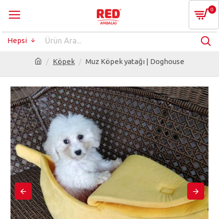
0
Hepsi
Köpek
Muz Köpek yatağı | Doghouse