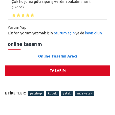
Çok hoşuma gitti sipariş verdim bakalım nasıl
çıkacak
Yorum Yap
Lütfen yorum yazmak için
oturum açın
ya da
kayıt olun
.
online tasarım
Online Tasarım Aracı
TASARIM
ETIKETLER:
petshop
köpek
yatak
muz yatak