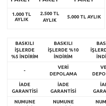
2.500 TL
1.000 TL
5.000 TL AYLIK
AYLIK
AYLIK
BASKILI
BASKILI
BAS
IŞLERDE
IŞLERDE
%10
IŞLER
%5
INDIRIM
INDIRIM
IND
VERI
VE
-
DEPOLAMA
DEPO
İADE
İADE
İA
GARANTISI
GARANTISI
GARA
NUMUNE
NUMUNE
NUM