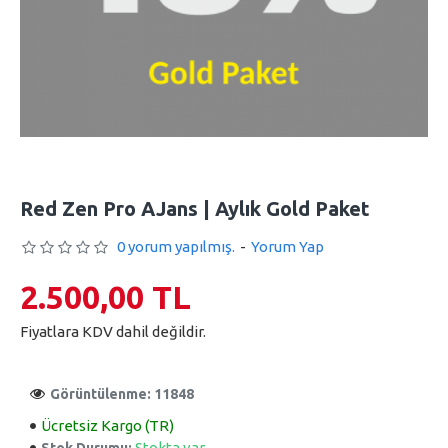
Red Zen Pro AJans | Aylık Gold Paket
0 yorum yapılmış.
-
Yorum Yap
2.500,00 TL
Fiyatlara KDV dahil değildir.
Görüntülenme: 11848
Ücretsiz Kargo (TR)
Stokta var
Stok Durumu: