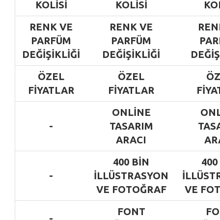
KOLISI
KOLISI
KOL
RENK VE
RENK VE
REN
PARFÜM
PARFÜM
PAR
DEĞIŞIKLIĞI
DEĞIŞIKLIĞI
DEĞIŞ
ÖZEL
ÖZEL
ÖZ
FIYATLAR
FIYATLAR
FIYA
ONLINE
ONL
-
TASARIM
TAS
ARACI
AR
400 BIN
400
-
ILLÜSTRASYON
ILLÜST
VE FOTOĞRAF
VE FO
FONT
FO
-