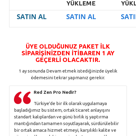
YÜKLEME
YÜK
SATIN AL
SATIN AL
SATI
ÜYE OLDUĞUNUZ PAKET
ILK
SIPARIŞINIZDEN ITIBAREN 1 AY
GEÇERLI
OLACAKTIR.
1 ay sonunda Devam etmek istediğinizde üyelik
ödemesini tekrar yapmanız gerekir.
Red Zen Pro Nedir?
Türkiye'de bir ilk olarak uygulamaya
başladığımız bu sistem, ortak ticaret anlayışını
standart kalıplardan ve günü birlik iş yaptırma
mantığından tamamen soyutlayarak, sürdürülebilir
bir ortak amaca hizmet etmeyi, karşılıklı kalite ve