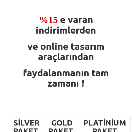
e varan
%15
indirimlerden
ve online tasarım
araçlarından
faydalanmanın tam
zamanı !
SILVER
GOLD
PLATINIUM
PAKET
PAKET
PAKET