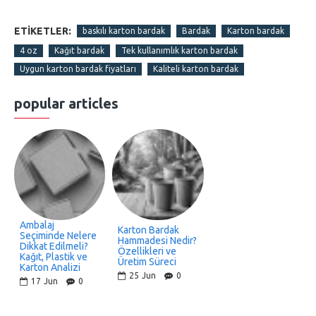
ETIKETLER:
baskılı karton bardak
Bardak
Karton bardak
4 oz
Kağıt bardak
Tek kullanımlık karton bardak
Uygun karton bardak fiyatları
Kaliteli karton bardak
popular articles
Ambalaj
Karton Bardak
Seçiminde Nelere
Hammadesi Nedir?
Dikkat Edilmeli?
Özellikleri ve
Kağıt, Plastik ve
Üretim Süreci
Karton Analizi
25
Jun
0
17
Jun
0