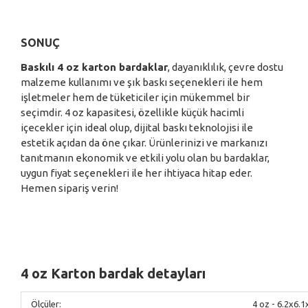
SONUÇ
Baskılı 4 oz karton bardaklar
, dayanıklılık, çevre dostu
malzeme kullanımı ve şık baskı seçenekleri ile hem
işletmeler hem de tüketiciler için mükemmel bir
seçimdir. 4 oz kapasitesi, özellikle küçük hacimli
içecekler için ideal olup, dijital baskı teknolojisi ile
estetik açıdan da öne çıkar. Ürünlerinizi ve markanızı
tanıtmanın ekonomik ve etkili yolu olan bu bardaklar,
uygun fiyat seçenekleri ile her ihtiyaca hitap eder.
Hemen sipariş verin!
4 oz Karton bardak detayları
Ölçüler:
4 oz - 6.2x6.1