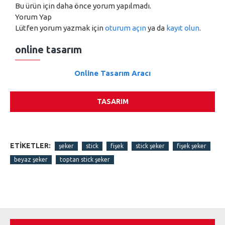
Bu ürün için daha önce yorum yapılmadı.
Yorum Yap
Lütfen yorum yazmak için
oturum açın
ya da
kayıt olun
.
online tasarım
Online Tasarım Aracı
TASARIM
ETIKETLER:
şeker
stick
fişek
stick şeker
fişek şeker
beyaz şeker
toptan stick şeker