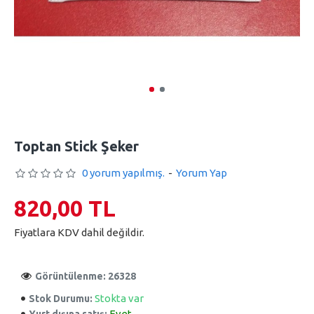
Toptan Stick Şeker
0 yorum yapılmış.
-
Yorum Yap
820,00 TL
Fiyatlara KDV dahil değildir.
Görüntülenme: 26328
Stokta var
Stok Durumu:
Evet
Yurt dışına satış: